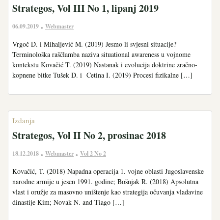
Strategos, Vol III No 1, lipanj 2019
06.09.2019
Webmaster
•
Vrgoč D. i Mihaljević M. (2019) Jesmo li svjesni situacije?
Terminološka raščlamba naziva situational awareness u vojnome
kontekstu Kovačić T. (2019) Nastanak i evolucija doktrine zračno-
kopnene bitke Tušek D. i Cetina I. (2019) Procesi fizikalne […]
Izdanja
Strategos, Vol II No 2, prosinac 2018
18.12.2018
Webmaster
Vol 2 No 2
•
•
Kovačić, T. (2018) Napadna operacija 1. vojne oblasti Jugoslavenske
narodne armije u jesen 1991. godine; Bošnjak R. (2018) Apsolutna
vlast i oružje za masovno uništenje kao strategija očuvanja vladavine
dinastije Kim; Novak N. and Tiago […]