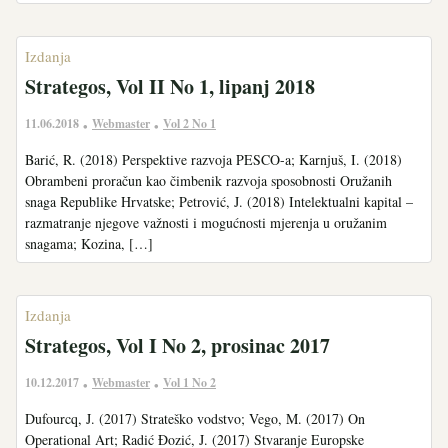
Izdanja
Strategos, Vol II No 1, lipanj 2018
11.06.2018
Webmaster
Vol 2 No 1
•
•
Barić, R. (2018) Perspektive razvoja PESCO-a; Karnjuš, I. (2018)
Obrambeni proračun kao čimbenik razvoja sposobnosti Oružanih
snaga Republike Hrvatske; Petrović, J. (2018) Intelektualni kapital –
razmatranje njegove važnosti i mogućnosti mjerenja u oružanim
snagama; Kozina, […]
Izdanja
Strategos, Vol I No 2, prosinac 2017
10.12.2017
Webmaster
Vol 1 No 2
•
•
Dufourcq, J. (2017) Strateško vodstvo; Vego, M. (2017) On
Operational Art; Radić Đozić, J. (2017) Stvaranje Europske