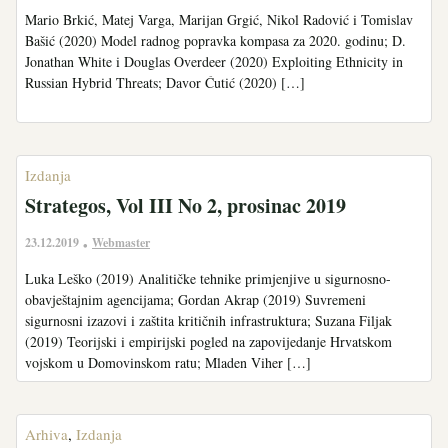
Mario Brkić, Matej Varga, Marijan Grgić, Nikol Radović i Tomislav
Bašić (2020) Model radnog popravka kompasa za 2020. godinu; D.
Jonathan White i Douglas Overdeer (2020) Exploiting Ethnicity in
Russian Hybrid Threats; Davor Ćutić (2020) […]
Izdanja
Strategos, Vol III No 2, prosinac 2019
23.12.2019
Webmaster
•
Luka Leško (2019) Analitičke tehnike primjenjive u sigurnosno-
obavještajnim agencijama; Gordan Akrap (2019) Suvremeni
sigurnosni izazovi i zaštita kritičnih infrastruktura; Suzana Filjak
(2019) Teorijski i empirijski pogled na zapovijedanje Hrvatskom
vojskom u Domovinskom ratu; Mladen Viher […]
Arhiva
,
Izdanja