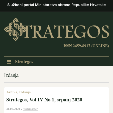
Službeni portal Ministarstva obrane Republike Hrvatske
ISSN 2459-8917 (ONLINE)
Strategos
Izdanja
Arhiva
,
Izdanja
Strategos, Vol IV No 1, srpanj 2020
31.07.2020
Webmaster
•