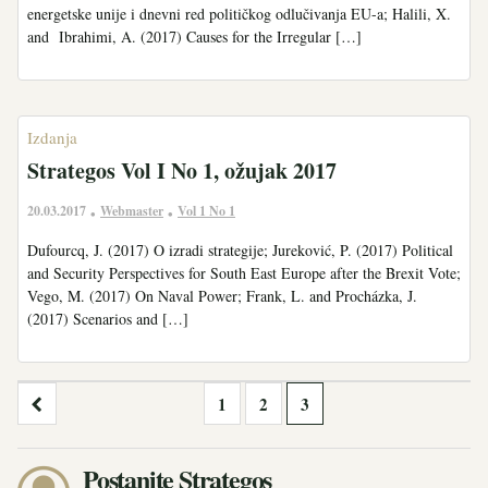
energetske unije i dnevni red političkog odlučivanja EU-a; Halili, X.
and Ibrahimi, A. (2017) Causes for the Irregular […]
Izdanja
Strategos Vol I No 1, ožujak 2017
20.03.2017
Webmaster
Vol 1 No 1
•
•
Dufourcq, J. (2017) O izradi strategije; Jureković, P. (2017) Political
and Security Perspectives for South East Europe after the Brexit Vote;
Vego, M. (2017) On Naval Power; Frank, L. and Procházka, J.
(2017) Scenarios and […]
Brojevi
1
2
3
stranica
objava
Postanite Strategos