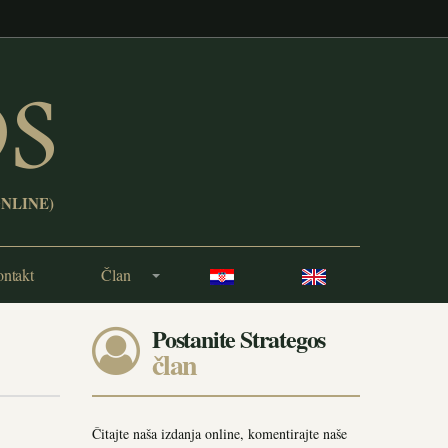
ONLINE)
ntakt
Član
Postanite Strategos
član
Čitajte naša izdanja online, komentirajte naše