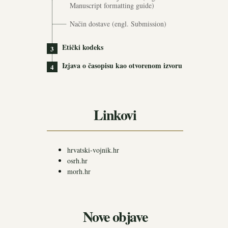
Manuscript formatting guide)
Način dostave (engl. Submission)
Etički kodeks
3
Izjava o časopisu kao otvorenom izvoru
4
Linkovi
hrvatski-vojnik.hr
osrh.hr
morh.hr
Nove objave