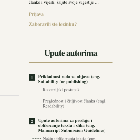
članke i vijesti, šaljite svoje sugestije ...
Prijava
Zaboravili ste lozinku?
Upute autorima
Prikladnost rada za objavu (eng.
1
Suitability for publishing)
Recenzijski postupak
Preglednost i čitljivost članka (engl.
Readability)
Upute autorima za predaju i
2
oblikovanje teksta i slika (eng.
Manuscript Submission Guidelines)
Način oblikovanja teksta (eng.