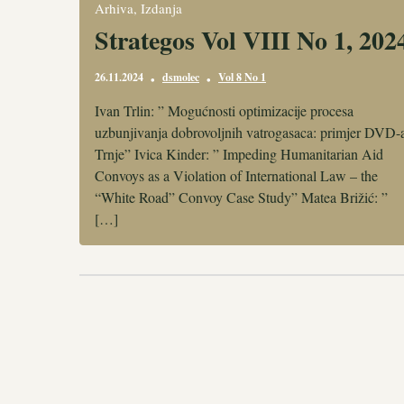
Arhiva
,
Izdanja
Strategos Vol VIII No 1, 202
26.11.2024
dsmolec
Vol 8 No 1
•
•
Ivan Trlin: ” Mogućnosti optimizacije procesa
uzbunjivanja dobrovoljnih vatrogasaca: primjer DVD-
Trnje” Ivica Kinder: ” Impeding Humanitarian Aid
Convoys as a Violation of International Law – the
“White Road” Convoy Case Study” Matea Brižić: ”
[…]