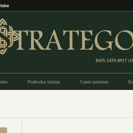
atske
ISSN 2459-8917 (
alno
Prethodna izdanja
Upute autorima
Ko